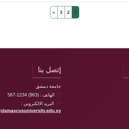
صفحة 1
صفحة 2
صفحة 3
الصفحة التالية
»
3
2
1
إتصل بنا
جامعة دمشق
الهاتف : (963) 1234-567
البريد الالكتروني :
damascusuniversity.edu.sy