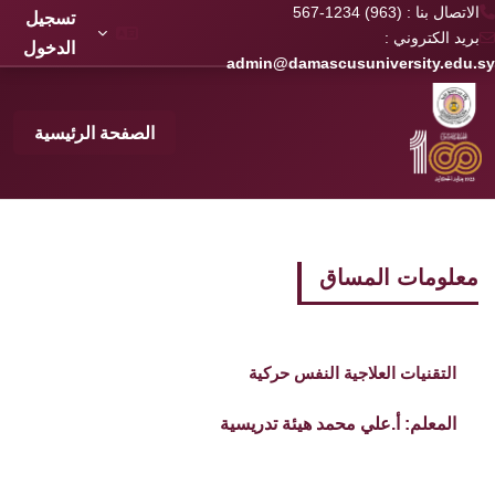
الاتصال بنا : (963) 1234-567
تسجيل
بريد الكتروني :
الدخول
admin@damascusuniversity.edu.sy
خطى إلى المحتوى الرئيسي
الصفحة الرئيسية
معلومات المساق
التقنيات العلاجية النفس حركية
المعلم:
أ‌.علي محمد هيئة تدريسية